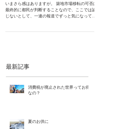
移転問題を考える。
いまさら感はありますが。 築地市場移転の可否は
最終的に都民が判断することなので、ここでは論
じないとして、一連の報道でずっと気になってい
ることは、、、 環境基準って何？ということ。 環
境省のHPを見ると条文載っています。 第十六条
政府は、大気の汚染、水質の汚濁、土壌の汚染及...
最新記事
消費税が廃止された世界ってお得
なの？