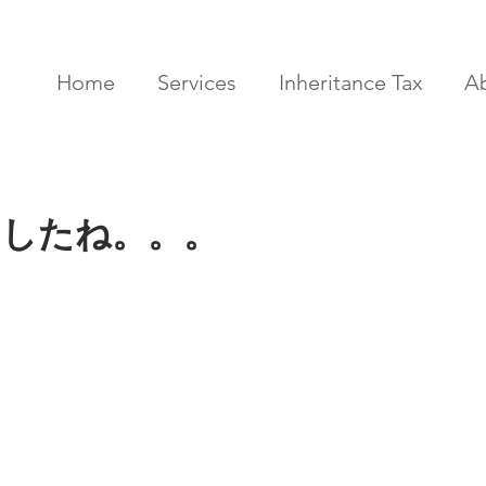
Home
Services
Inheritance Tax
A
したね。。。