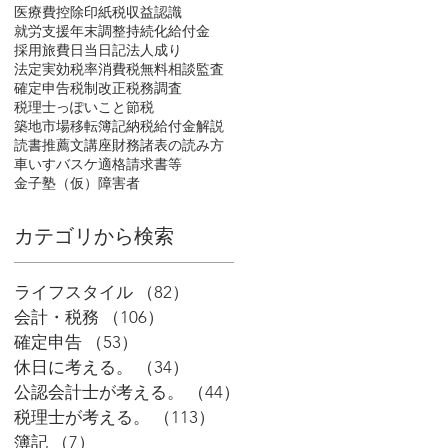
医療費控除
印紙税
収益認識
就労支援
年末調整
持続化給付金
採用
旅費日当
日記
法人成り
法定実効税率
消費税
無料相談
監査
確定申告
税制改正
税務調査
税理士っぽいこと
節税
築地市場移転
簿記
納税
給付金
解説
読書推薦文
講座
財務諸表の読み方
車いすバスケ
適格請求書等
金子塾（仮）
障害者
​カテゴリから検索
ライフスタイル
（82）
82件の記事
会計・税務
（106）
106件の記事
確定申告
（53）
53件の記事
休日に考える。
（34）
34件の記事
公認会計士が考える。
（44）
44件の記事
税理士が考える。
（113）
113件の記事
簿記
（7）
7件の記事