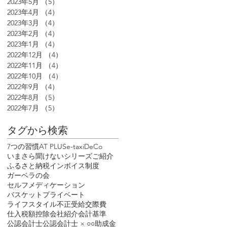
2023年5月
（5）
5件の記事
2023年4月
（4）
4件の記事
2023年3月
（4）
4件の記事
2023年2月
（4）
4件の記事
2023年1月
（4）
4件の記事
2022年12月
（4）
4件の記事
2022年11月
（4）
4件の記事
2022年10月
（4）
4件の記事
2022年9月
（4）
4件の記事
2022年8月
（5）
5件の記事
2022年7月
（5）
5件の記事
タグから検索
7つの習慣
AT PLUS
e-tax
iDeCo
いまさら聞けないシリーズ
ご紹介
ふるさと納税
インボイス制度
ガーベラの会
セルフメディケーション
バスケット
プライベート
ライフスタイル
不正受給
交際費
仕入税額控除
会社紹介
会計基準
公認会計士
公認会計士 × ○○
助成金