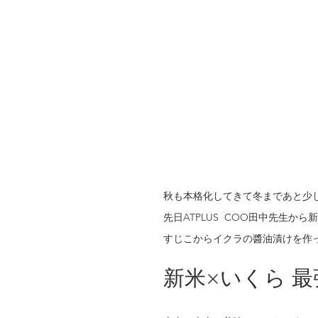
秋も本格化してきて冬まであと少
先日ATPLUS  COO田中先生か
すじこからイクラの醬油漬けを作
新米×いくら 