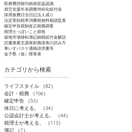
医療費控除
印紙税
収益認識
就労支援
年末調整
持続化給付金
採用
旅費日当
日記
法人成り
法定実効税率
消費税
無料相談
監査
確定申告
税制改正
税務調査
税理士っぽいこと
節税
築地市場移転
簿記
納税
給付金
解説
読書推薦文
講座
財務諸表の読み方
車いすバスケ
適格請求書等
金子塾（仮）
障害者
​カテゴリから検索
ライフスタイル
（82）
82件の記事
会計・税務
（106）
106件の記事
確定申告
（53）
53件の記事
休日に考える。
（34）
34件の記事
公認会計士が考える。
（44）
44件の記事
税理士が考える。
（113）
113件の記事
簿記
（7）
7件の記事