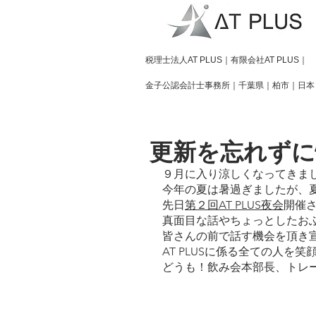
​税理士法人AT PLUS｜有限会社AT PLUS｜
金子公認会計士事務所｜
千葉県｜柏市｜日本
更新を忘れずに
９月に入り涼しくなってきま
今年の夏は暑過ぎましたが、
先日
第２回AT PLUS夜会
開催
真面目な話やちょっとしたお
皆さんの前で話す機会を頂き
AT PLUSに係る全ての人を
どうも！飲み会本部長、トレ