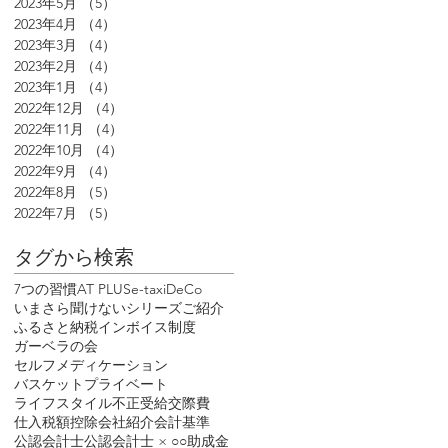
2023年5月
（5）
5件の記事
2023年4月
（4）
4件の記事
2023年3月
（4）
4件の記事
2023年2月
（4）
4件の記事
2023年1月
（4）
4件の記事
2022年12月
（4）
4件の記事
2022年11月
（4）
4件の記事
2022年10月
（4）
4件の記事
2022年9月
（4）
4件の記事
2022年8月
（5）
5件の記事
2022年7月
（5）
5件の記事
タグから検索
7つの習慣
AT PLUS
e-tax
iDeCo
いまさら聞けないシリーズ
ご紹介
ふるさと納税
インボイス制度
ガーベラの会
セルフメディケーション
バスケット
プライベート
ライフスタイル
不正受給
交際費
仕入税額控除
会社紹介
会計基準
公認会計士
公認会計士 × ○○
助成金