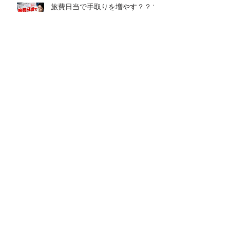
旅費日当で手取りを増やす？？？
気持ちと気持ちのぶつかり合い
ワールドカップ開催！！！
本当の強さとその理由