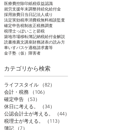
医療費控除
印紙税
収益認識
就労支援
年末調整
持続化給付金
採用
旅費日当
日記
法人成り
法定実効税率
消費税
無料相談
監査
確定申告
税制改正
税務調査
税理士っぽいこと
節税
築地市場移転
簿記
納税
給付金
解説
読書推薦文
講座
財務諸表の読み方
車いすバスケ
適格請求書等
金子塾（仮）
障害者
​カテゴリから検索
ライフスタイル
（82）
82件の記事
会計・税務
（106）
106件の記事
確定申告
（53）
53件の記事
休日に考える。
（34）
34件の記事
公認会計士が考える。
（44）
44件の記事
税理士が考える。
（113）
113件の記事
簿記
（7）
7件の記事