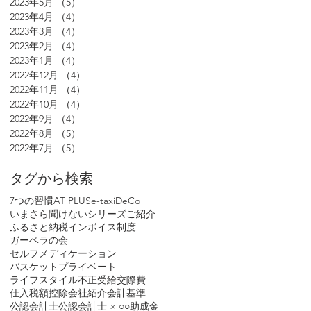
2023年5月
（5）
5件の記事
2023年4月
（4）
4件の記事
2023年3月
（4）
4件の記事
2023年2月
（4）
4件の記事
2023年1月
（4）
4件の記事
2022年12月
（4）
4件の記事
2022年11月
（4）
4件の記事
2022年10月
（4）
4件の記事
2022年9月
（4）
4件の記事
2022年8月
（5）
5件の記事
2022年7月
（5）
5件の記事
タグから検索
7つの習慣
AT PLUS
e-tax
iDeCo
いまさら聞けないシリーズ
ご紹介
ふるさと納税
インボイス制度
ガーベラの会
セルフメディケーション
バスケット
プライベート
ライフスタイル
不正受給
交際費
仕入税額控除
会社紹介
会計基準
公認会計士
公認会計士 × ○○
助成金