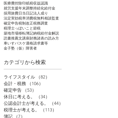
医療費控除
印紙税
収益認識
就労支援
年末調整
持続化給付金
採用
旅費日当
日記
法人成り
法定実効税率
消費税
無料相談
監査
確定申告
税制改正
税務調査
税理士っぽいこと
節税
築地市場移転
簿記
納税
給付金
解説
読書推薦文
講座
財務諸表の読み方
車いすバスケ
適格請求書等
金子塾（仮）
障害者
​カテゴリから検索
ライフスタイル
（82）
82件の記事
会計・税務
（106）
106件の記事
確定申告
（53）
53件の記事
休日に考える。
（34）
34件の記事
公認会計士が考える。
（44）
44件の記事
税理士が考える。
（113）
113件の記事
簿記
（7）
7件の記事