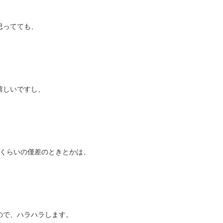
思ってても、
嬉しいですし、
88くらいの僅差のときとかは、
ので、ハラハラします。