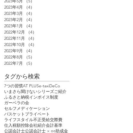
2023年5月
（5）
5件の記事
2023年4月
（4）
4件の記事
2023年3月
（4）
4件の記事
2023年2月
（4）
4件の記事
2023年1月
（4）
4件の記事
2022年12月
（4）
4件の記事
2022年11月
（4）
4件の記事
2022年10月
（4）
4件の記事
2022年9月
（4）
4件の記事
2022年8月
（5）
5件の記事
2022年7月
（5）
5件の記事
タグから検索
7つの習慣
AT PLUS
e-tax
iDeCo
いまさら聞けないシリーズ
ご紹介
ふるさと納税
インボイス制度
ガーベラの会
セルフメディケーション
バスケット
プライベート
ライフスタイル
不正受給
交際費
仕入税額控除
会社紹介
会計基準
公認会計士
公認会計士 × ○○
助成金