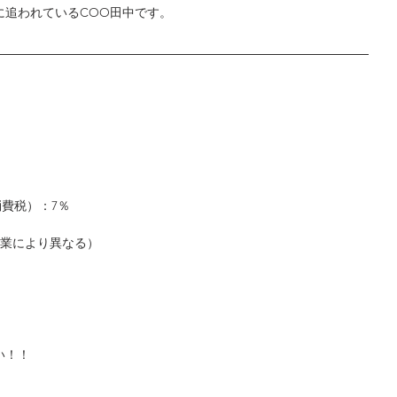
に追われているCOO田中です。
！
消費税）：7％
（事業により異なる）
い！！