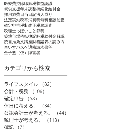
医療費控除
印紙税
収益認識
就労支援
年末調整
持続化給付金
採用
旅費日当
日記
法人成り
法定実効税率
消費税
無料相談
監査
確定申告
税制改正
税務調査
税理士っぽいこと
節税
築地市場移転
簿記
納税
給付金
解説
読書推薦文
講座
財務諸表の読み方
車いすバスケ
適格請求書等
金子塾（仮）
障害者
​カテゴリから検索
ライフスタイル
（82）
82件の記事
会計・税務
（106）
106件の記事
確定申告
（53）
53件の記事
休日に考える。
（34）
34件の記事
公認会計士が考える。
（44）
44件の記事
税理士が考える。
（113）
113件の記事
簿記
（7）
7件の記事