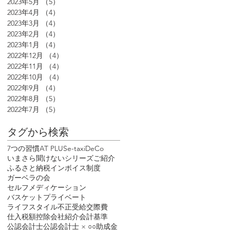
2023年5月
（5）
5件の記事
2023年4月
（4）
4件の記事
2023年3月
（4）
4件の記事
2023年2月
（4）
4件の記事
2023年1月
（4）
4件の記事
2022年12月
（4）
4件の記事
2022年11月
（4）
4件の記事
2022年10月
（4）
4件の記事
2022年9月
（4）
4件の記事
2022年8月
（5）
5件の記事
2022年7月
（5）
5件の記事
タグから検索
7つの習慣
AT PLUS
e-tax
iDeCo
いまさら聞けないシリーズ
ご紹介
ふるさと納税
インボイス制度
ガーベラの会
セルフメディケーション
バスケット
プライベート
ライフスタイル
不正受給
交際費
仕入税額控除
会社紹介
会計基準
公認会計士
公認会計士 × ○○
助成金