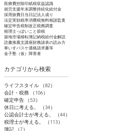
医療費控除
印紙税
収益認識
就労支援
年末調整
持続化給付金
採用
旅費日当
日記
法人成り
法定実効税率
消費税
無料相談
監査
確定申告
税制改正
税務調査
税理士っぽいこと
節税
築地市場移転
簿記
納税
給付金
解説
読書推薦文
講座
財務諸表の読み方
車いすバスケ
適格請求書等
金子塾（仮）
障害者
​カテゴリから検索
ライフスタイル
（82）
82件の記事
会計・税務
（106）
106件の記事
確定申告
（53）
53件の記事
休日に考える。
（34）
34件の記事
公認会計士が考える。
（44）
44件の記事
税理士が考える。
（113）
113件の記事
簿記
（7）
7件の記事