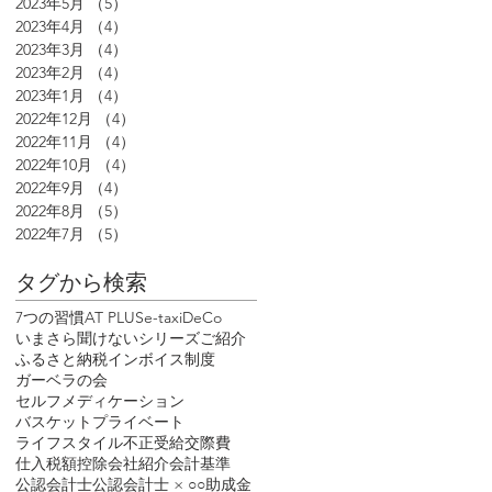
2023年5月
（5）
5件の記事
2023年4月
（4）
4件の記事
2023年3月
（4）
4件の記事
2023年2月
（4）
4件の記事
2023年1月
（4）
4件の記事
2022年12月
（4）
4件の記事
2022年11月
（4）
4件の記事
2022年10月
（4）
4件の記事
2022年9月
（4）
4件の記事
2022年8月
（5）
5件の記事
2022年7月
（5）
5件の記事
タグから検索
7つの習慣
AT PLUS
e-tax
iDeCo
いまさら聞けないシリーズ
ご紹介
ふるさと納税
インボイス制度
ガーベラの会
セルフメディケーション
バスケット
プライベート
ライフスタイル
不正受給
交際費
仕入税額控除
会社紹介
会計基準
公認会計士
公認会計士 × ○○
助成金