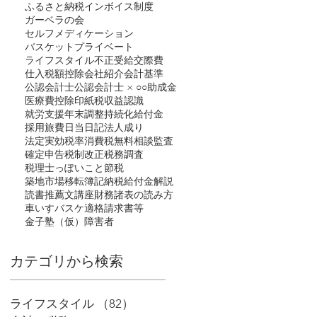
ふるさと納税
インボイス制度
ガーベラの会
セルフメディケーション
バスケット
プライベート
ライフスタイル
不正受給
交際費
仕入税額控除
会社紹介
会計基準
公認会計士
公認会計士 × ○○
助成金
医療費控除
印紙税
収益認識
就労支援
年末調整
持続化給付金
採用
旅費日当
日記
法人成り
法定実効税率
消費税
無料相談
監査
確定申告
税制改正
税務調査
税理士っぽいこと
節税
築地市場移転
簿記
納税
給付金
解説
読書推薦文
講座
財務諸表の読み方
車いすバスケ
適格請求書等
金子塾（仮）
障害者
​カテゴリから検索
ライフスタイル
（82）
82件の記事