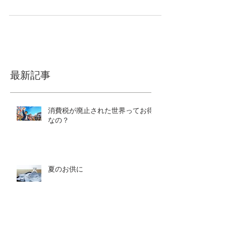
自動作成できる機能を試したところ、 想像してい
たよりも動画のクオリティーが高く、感動し、 動
画作成にまんまとハマってしまったCOOの田中で
す。動画作成、楽しいです。 そこで、今回は「AI
動画作成」についてです。 近年、AI技術の進化に
より「AI動画作成」は 個人でも気軽に始められる
新しい情報発信の方法として注目されています。
これまで動画制作というと、 撮影機材や編集ソフ
ト、専門知識が必要というイメージがありまし
最新記事
た。 しかし現在では、画像1枚と簡単な文章だけで
動画を作れる時代になっています。 この記事で
は、AI動画作成の魅力や始め方、 活用方法につい
消費税が廃止された世界ってお得
てテーマごとに分けて分かりやすく解説していき
なの？
ます。 AI動画作成とは何か AI動画作成とは、人工
知能を活用して動画を自動生成する技術のことで
す。 従来の動画制作は撮影・編集・音声加工など
多くの工程が必要でしたが、 AI動画では文章によ
る指示（プロンプト）だけで動画を生成できま
夏のお供に
す。 例えば、人物の画像に対し