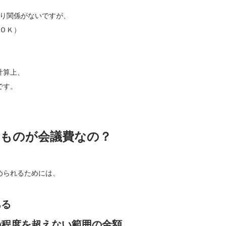
まり関係がないですが、
費ＯＫ）
。
計算上、
です。
ものが会議費なの？
められるためには、
ある
の程度を超えない範囲の金額