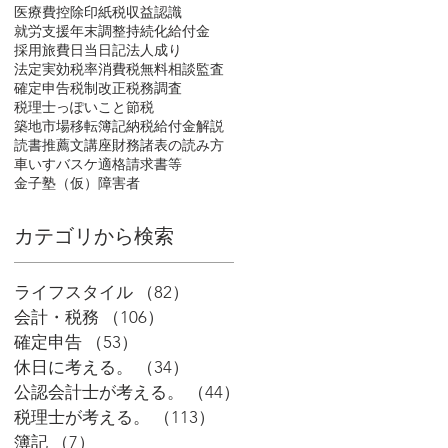
医療費控除
印紙税
収益認識
就労支援
年末調整
持続化給付金
採用
旅費日当
日記
法人成り
法定実効税率
消費税
無料相談
監査
確定申告
税制改正
税務調査
税理士っぽいこと
節税
築地市場移転
簿記
納税
給付金
解説
読書推薦文
講座
財務諸表の読み方
車いすバスケ
適格請求書等
金子塾（仮）
障害者
​カテゴリから検索
ライフスタイル
（82）
82件の記事
会計・税務
（106）
106件の記事
確定申告
（53）
53件の記事
休日に考える。
（34）
34件の記事
公認会計士が考える。
（44）
44件の記事
税理士が考える。
（113）
113件の記事
簿記
（7）
7件の記事