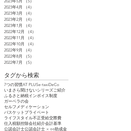
2023年5月
（5）
5件の記事
2023年4月
（4）
4件の記事
2023年3月
（4）
4件の記事
2023年2月
（4）
4件の記事
2023年1月
（4）
4件の記事
2022年12月
（4）
4件の記事
2022年11月
（4）
4件の記事
2022年10月
（4）
4件の記事
2022年9月
（4）
4件の記事
2022年8月
（5）
5件の記事
2022年7月
（5）
5件の記事
タグから検索
7つの習慣
AT PLUS
e-tax
iDeCo
いまさら聞けないシリーズ
ご紹介
ふるさと納税
インボイス制度
ガーベラの会
セルフメディケーション
バスケット
プライベート
ライフスタイル
不正受給
交際費
仕入税額控除
会社紹介
会計基準
公認会計士
公認会計士 × ○○
助成金