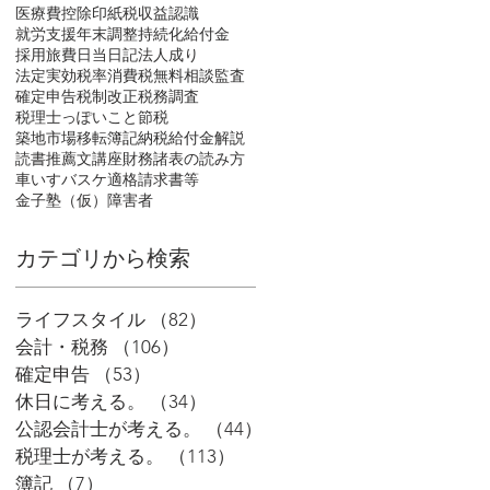
医療費控除
印紙税
収益認識
就労支援
年末調整
持続化給付金
採用
旅費日当
日記
法人成り
法定実効税率
消費税
無料相談
監査
確定申告
税制改正
税務調査
税理士っぽいこと
節税
築地市場移転
簿記
納税
給付金
解説
読書推薦文
講座
財務諸表の読み方
車いすバスケ
適格請求書等
金子塾（仮）
障害者
​カテゴリから検索
ライフスタイル
（82）
82件の記事
会計・税務
（106）
106件の記事
確定申告
（53）
53件の記事
休日に考える。
（34）
34件の記事
公認会計士が考える。
（44）
44件の記事
税理士が考える。
（113）
113件の記事
簿記
（7）
7件の記事