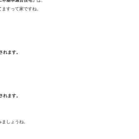
エネ基準適合住宅」
は、
てますって家ですね。
、
額されます。
額されます。
みましょうね。