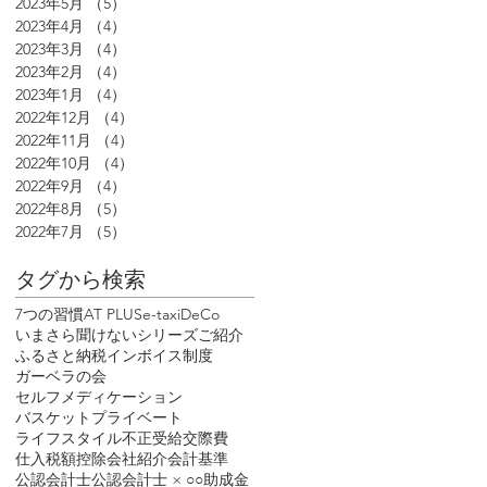
2023年5月
（5）
5件の記事
2023年4月
（4）
4件の記事
2023年3月
（4）
4件の記事
2023年2月
（4）
4件の記事
2023年1月
（4）
4件の記事
2022年12月
（4）
4件の記事
2022年11月
（4）
4件の記事
2022年10月
（4）
4件の記事
2022年9月
（4）
4件の記事
2022年8月
（5）
5件の記事
2022年7月
（5）
5件の記事
タグから検索
7つの習慣
AT PLUS
e-tax
iDeCo
いまさら聞けないシリーズ
ご紹介
ふるさと納税
インボイス制度
ガーベラの会
セルフメディケーション
バスケット
プライベート
ライフスタイル
不正受給
交際費
仕入税額控除
会社紹介
会計基準
公認会計士
公認会計士 × ○○
助成金