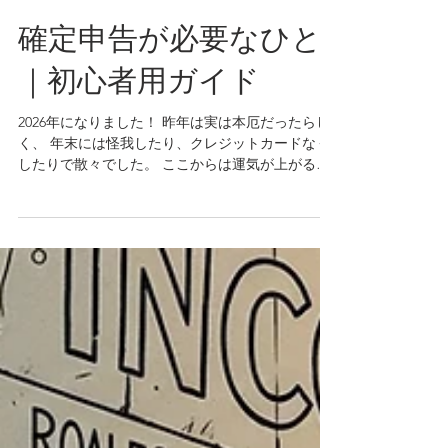
確定申告が必要なひと
｜初心者用ガイド
2026年になりました！ 昨年は実は本厄だったらし
く、 年末には怪我したり、クレジットカードなく
したりで散々でした。 ここからは運気が上がる一
方なので希望に満ち溢れています。 #後厄ってな
に？ どうも、公認会計士・税理士、印紙税管理
士、お肉博士、 LEOVISTAレガシースポンサーの金
子です。 今回は皆さん大好きな確定申告につい
て、お話します。 一発目なので、そもそも確定申
告が必要な人ってどんな人？というテーマで進め
ます。 確定申告が必要な人とは？初めての方向け
ガイド 「確定申告って、自分には関係ない」と思
っていませんか？ 実は会社員の方や副業をしてい
る方でも、 確定申告が必要になるケースは意外と
多いのです。 この記事では、どんな人が確定申告