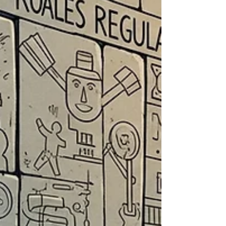
をする必要があるのか、 わかりやすく説明しま
す。 （超初心者向けです） 確定申告とは？ 確定申
告とは、1年間（1月1日〜12月31日）の税金を自分
で計算し、 国に報告する手続きのことです。 会社
員の方は通常「年末調整」で税金の計算が完了し
ますが、 それだけでは対応できない収入がある場
合には、確定申告が必要にな